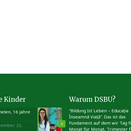
e Kinder
Warum DSBU?
“Bildung Ist Leben – Educația
elen, 16 Jahre
Înseamnă Viață”. Das ist das
Fundament auf dem wir Tag f
0
tember 23,
Monat für Monat, Trimester f