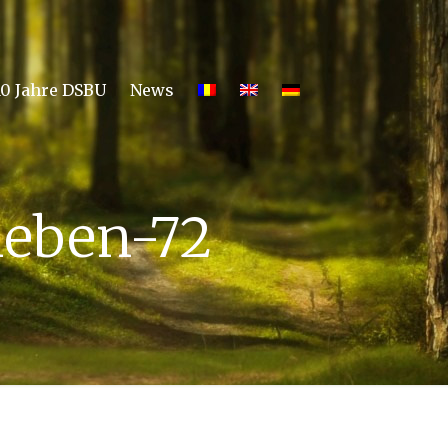
10 Jahre DSBU
News
leben-72