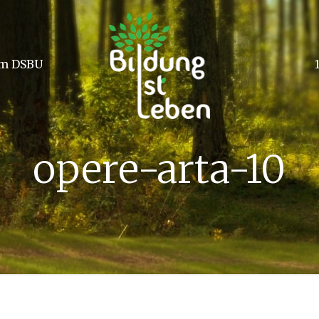
m DSBU
opere-arta-10