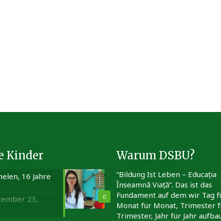
e Kinder
Warum DSBU?
“Bildung Ist Leben – Educația
elen, 16 Jahre
Înseamnă Viață”. Das ist das
Fundament auf dem wir Tag f
0
tember 23,
Monat für Monat, Trimester f
Trimester, Jahr für Jahr aufba