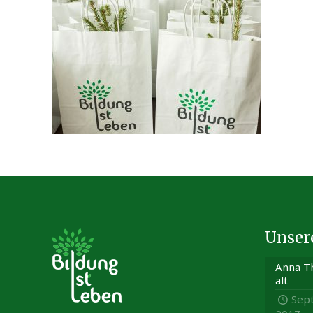
Unser
Anna Th
alt
Sep