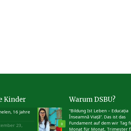
e Kinder
Warum DSBU?
“Bildung Ist Leben – Educația
elen, 16 Jahre
Înseamnă Viață”. Das ist das
Fundament auf dem wir Tag f
0
tember 23,
Monat für Monat, Trimester f