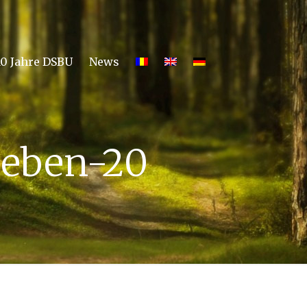
10 Jahre DSBU
News
leben-20